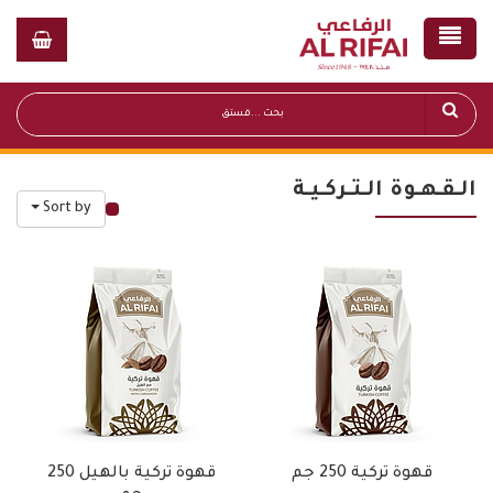
الـقـهـوة الـتـركـيـة
Sort by
قائمة أسعار عامة
قهوة تركية 250 جم
قهوة تركية بالهيل 250