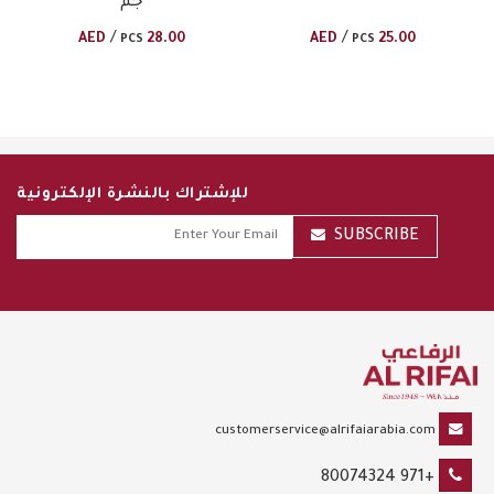
جم
/
/
AED
28.00
AED
25.00
PCS
PCS
للإشتراك بالنشرة الإلكترونية
SUBSCRIBE
customerservice@alrifaiarabia.com
+971 80074324