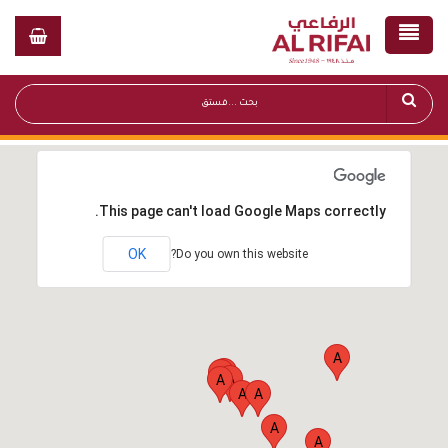
This page can't load Google Maps correctly.
OK
Do you own this website?
A
A
A
A
A
A
A
A
A