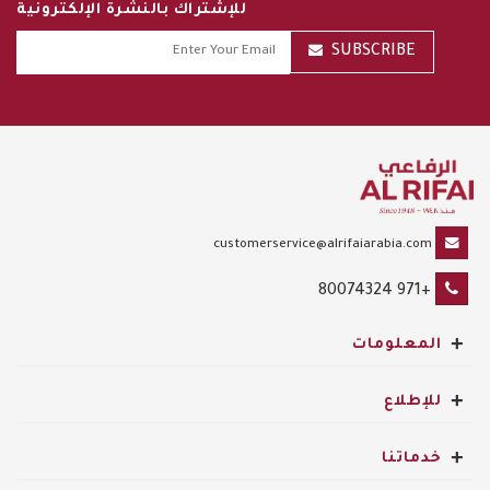
للإشتراك بالنشرة الإلكترونية
SUBSCRIBE
customerservice@alrifaiarabia.com
+971 80074324
+
المعلومات
+
للإطلاع
+
خدماتنا