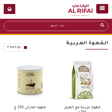
الـقـهـوة العـربـيـة
Sort by
قائمة أسعار عامة
قهوة عربية مع الهيل
قهوة اماراتى 250 غ